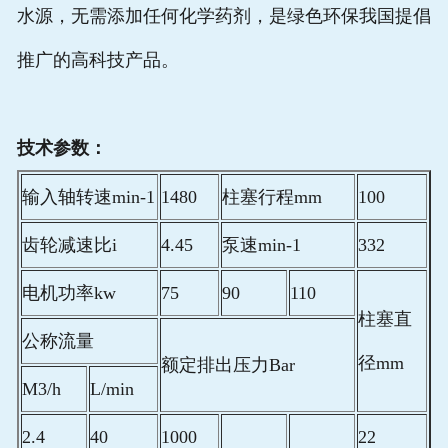
水源，无需添加任何化学药剂，是绿色环保我国提倡
推广的高科技产品。
技术参数：
输入轴转速min-1
1480
柱塞行程mm
100
齿轮减速比i
4.45
泵速min-1
332
电机功率kw
75
90
110
柱塞直
公称流量
径mm
额定排出压力Bar
M3/h
L/min
2.4
40
1000
22